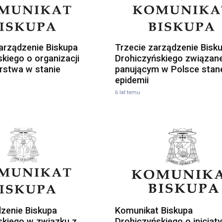
arządzenie Biskupa
Trzecie zarządzenie Bisk
kiego o organizacji
Drohiczyńskiego związan
rstwa w stanie
panującym w Polsce sta
epidemii
6 lat temu
zenie Biskupa
Komunikat Biskupa
skiego w związku z
Drohiczyńskiego o inicjat