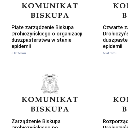
Piąte zarządzenie Biskupa
Czwarte z
Drohiczyńskiego o organizacji
Drohiczyńs
duszpasterstwa w stanie
duszpaste
epidemii
epidemii
6 lat temu
6 lat temu
Zarządzenie Biskupa
Rozporząd
Drohiczyńskiego po
Drohiczyń