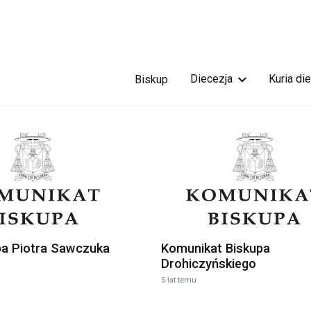
Diecezja
Kuria di
Biskup
pa Piotra Sawczuka
Komunikat Biskupa
Drohiczyńskiego
5 lat temu