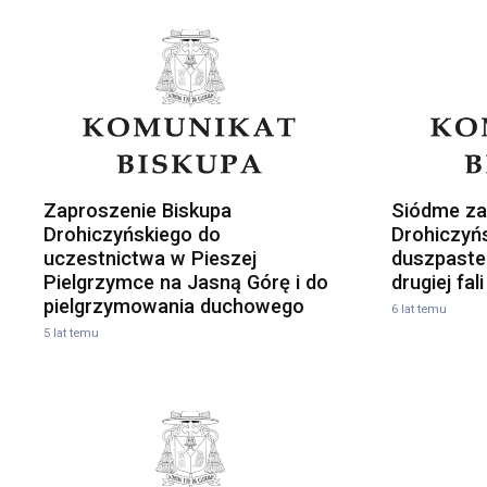
Zaproszenie Biskupa
Siódme za
Drohiczyńskiego do
Drohiczyńs
uczestnictwa w Pieszej
duszpaste
Pielgrzymce na Jasną Górę i do
drugiej fal
pielgrzymowania duchowego
6 lat temu
5 lat temu