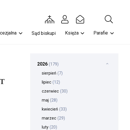
ecezjalna
Księża
Parafie
Sąd biskupi
2026
(179)
sierpień
(7)
lipiec
(12)
czerwiec
(30)
maj
(28)
kwiecień
(33)
marzec
(29)
luty
(20)