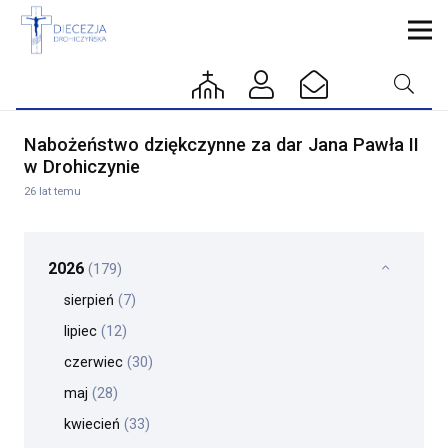
Nabożeństwo dziękczynne za dar Jana Pawła II
w Drohiczynie
26 lat temu
2026
(179)
sierpień
(7)
lipiec
(12)
czerwiec
(30)
maj
(28)
kwiecień
(33)