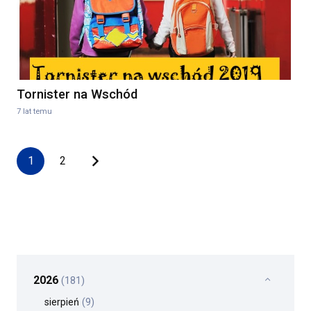
Tornister na Wschód
7 lat temu
1
2
2026
(181)
sierpień
(9)