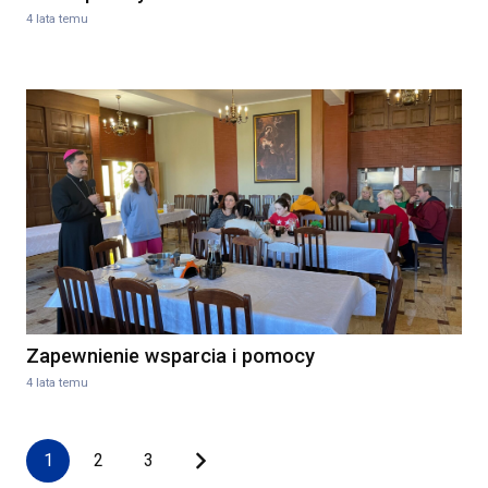
4 lata temu
Zapewnienie wsparcia i pomocy
4 lata temu
1
2
3