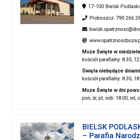
17-100 Bielsk Podlaski
Proboszcz: 790 266 2
bielsk.opatrznosc@dro
www.opatrznoscboza.p
Msze Święte w niedziel
kościół parafialny: 8:30, 12
Święta niebędące dniami
kościół parafialny: 8:30, 18
Msze Święte w dni pows
pon, śr, pt, sob: 18:00; wt,
BIELSK PODLASKI
– Parafia Narodz