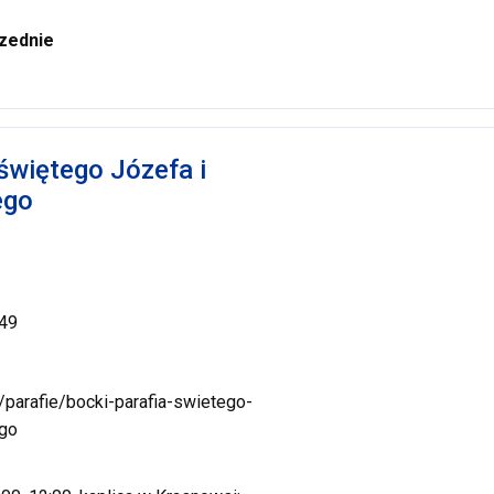
zednie
świętego Józefa i
ego
 49
l/parafie/bocki-parafia-swietego-
ego
e