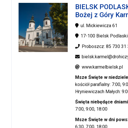
BIELSK PODLASKI
Bożej z Góry Kar
ul. Mickiewicza 61
17-100 Bielsk Podlaski
Proboszcz: 85 730 31
bielsk.karmel@drohicz
www.karmelbielsk.pl
Msze Święte w niedziel
kościół parafialny: 7:00, 9:
Hryniewiczach Małych: 9:
Święta niebędące dniami
7:00, 9:00, 18:00
Msze Święte w dni pows
6:30, 7:00, 18:00