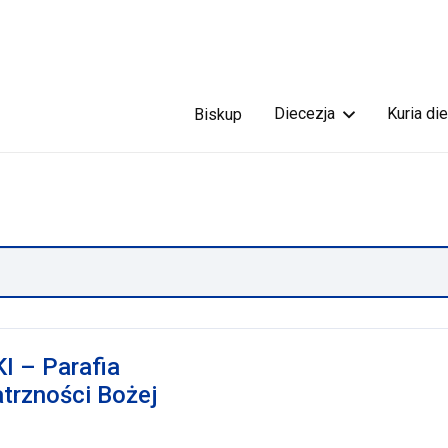
Diecezja
Kuria di
Biskup
 – Parafia
trzności Bożej