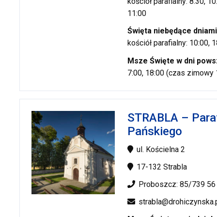
kościół parafialny: 8:30, 1
11:00
Święta niebędące dniami
kościół parafialny: 10:00,
Msze Święte w dni pows
7:00, 18:00 (czas zimowy 
STRABLA – Paraf
Pańskiego
ul. Kościelna 2
17-132 Strabla
Proboszcz: 85/739 56
strabla@drohiczynska.