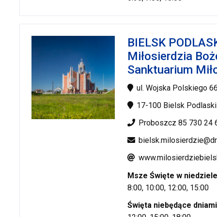
BIELSK PODLASKI
Miłosierdzia Boż
Sanktuarium Mił
ul. Wojska Polskiego 6
17-100 Bielsk Podlaski
Proboszcz 85 730 24 
bielsk.milosierdzie@dr
www.milosierdziebiels
Msze Święte w niedziel
8:00, 10:00, 12:00, 15:00
Święta niebędące dniami