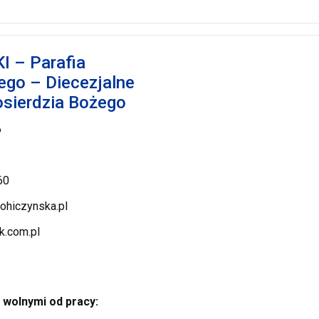
 – Parafia
ego – Diecezjalne
osierdzia Bożego
6
60
ohiczynska.pl
k.com.pl
e
 wolnymi od pracy: