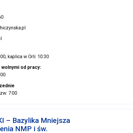
60
hiczynska.pl
l
e
:00, kaplica w Orli: 10:30
 wolnymi od pracy:
:00
zednie
 czw: 7:00
 – Bazylika Mniejsza
enia NMP i św.