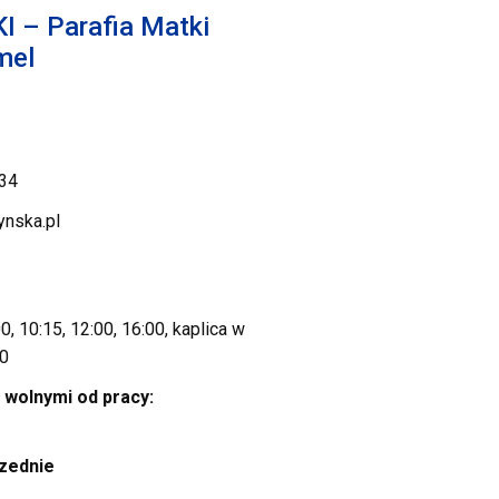
 – Parafia Matki
mel
 34
ynska.pl
e
00, 10:15, 12:00, 16:00, kaplica w
00
 wolnymi od pracy:
zednie