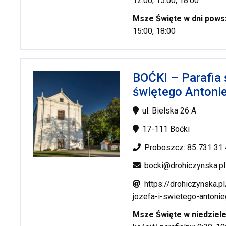
12:00, 15:00, 18:00
Msze Święte w dni pows
15:00, 18:00
BOĆKI – Parafia 
świętego Antoni
ul. Bielska 26 A
17-111 Boćki
Proboszcz: 85 731 31
bocki@drohiczynska.pl
https://drohiczynska.p
jozefa-i-swietego-antoni
Msze Święte w niedziel