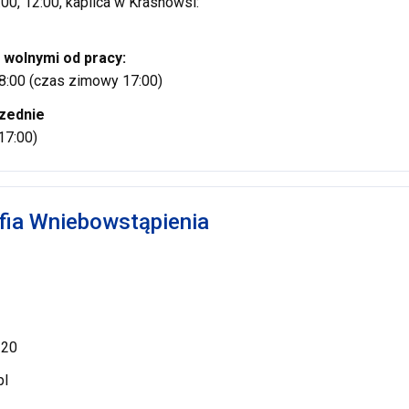
0:00, 12:00, kaplica w Krasnowsi:
 wolnymi od pracy:
 18:00 (czas zimowy 17:00)
zednie
17:00)
ia Wniebowstąpienia
 20
pl