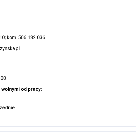
10; kom. 506 182 036
zynska.pl
e
8:00
 wolnymi od pracy:
zednie