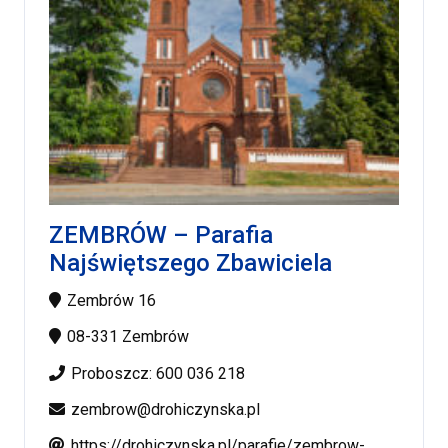
ZEMBRÓW – Parafia
Najświętszego Zbawiciela
Zembrów 16
08-331 Zembrów
Proboszcz: 600 036 218
zembrow@drohiczynska.pl
https://drohiczynska.pl/parafie/zembrow-