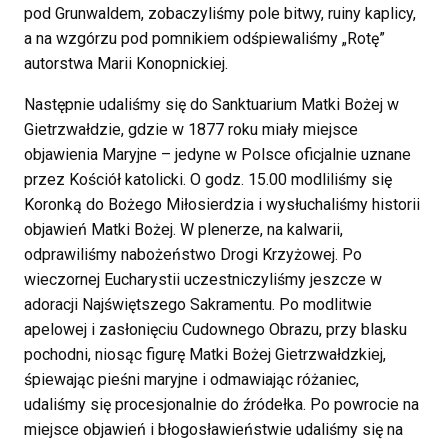
pod Grunwaldem, zobaczyliśmy pole bitwy, ruiny kaplicy,
a na wzgórzu pod pomnikiem odśpiewaliśmy „Rotę”
autorstwa Marii Konopnickiej.
Następnie udaliśmy się do Sanktuarium Matki Bożej w
Gietrzwałdzie, gdzie w 1877 roku miały miejsce
objawienia Maryjne – jedyne w Polsce oficjalnie uznane
przez Kościół katolicki. O godz. 15.00 modliliśmy się
Koronką do Bożego Miłosierdzia i wysłuchaliśmy historii
objawień Matki Bożej. W plenerze, na kalwarii,
odprawiliśmy nabożeństwo Drogi Krzyżowej. Po
wieczornej Eucharystii uczestniczyliśmy jeszcze w
adoracji Najświętszego Sakramentu. Po modlitwie
apelowej i zasłonięciu Cudownego Obrazu, przy blasku
pochodni, niosąc figurę Matki Bożej Gietrzwałdzkiej,
śpiewając pieśni maryjne i odmawiając różaniec,
udaliśmy się procesjonalnie do źródełka. Po powrocie na
miejsce objawień i błogosławieństwie udaliśmy się na