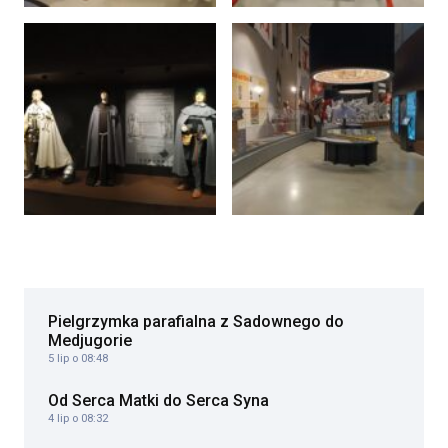
Pielgrzymka parafialna z Sadownego do
Medjugorie
5 lip o 08:48
Od Serca Matki do Serca Syna
4 lip o 08:32