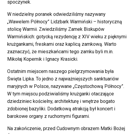
spoczynek.
W niedzielny poranek odwiedziliśmy nazywany
„Wawelem Północy” Lidzbark Warmiński – historyczną
stolicę Warmii. Zwiedziliśmy Zamek Biskupów
Warmińskich: gotycką rezydencję z XIV wieku z pięknymi
krużgankami, freskami oraz kaplicą zamkową. Warto
zaznaczyć, że mieszkańcami tego zamku byli m.in.
Mikołaj Kopernik i Ignacy Krasicki.
Ostatnim miejscem naszego pielgrzymowania była
Święta Lipka. To jedno z najważniejszych sanktuariów
maryjnych w Polsce, nazywane „Częstochową Północy”.
W tym miejscu podziwialiśmy krużganki otaczające
dziedziniec kościelny, architekturę i wnętrze bogato
zdobionej bazyliki. Dodatkową atrakcją był koncert i
barokowe organy z ruchomymi figurami.
Na zakończenie, przed Cudownym obrazem Matki Bożej