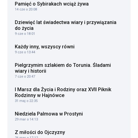
Pamięć o Sybirakach wciąż żywa
14 cze o 20:08
Dziewięć lat świadectwa wiary i przywiązania
do życia
9 cze o 18:01
Każdy inny, wszyscy równi
9 cze o 13:44
Pielgrzymim szlakiem do Torunia. Śladami
wiary i historii
7 cze o 20:47
I Marsz dla Życia i Rodziny oraz XVII Piknik
Rodzinny w Hajnówce
31 maj o 22:35
Niedziela Palmowa w Prostyni
29 mar o 14:13
Z miłości do Ojczyzny
26 mar o 17:12