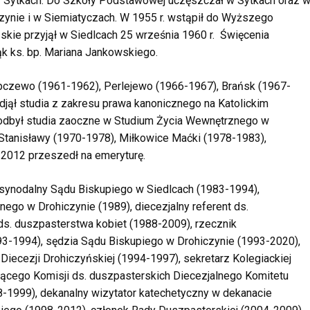
 w Sytkach. Do Szkoły Podstawowej uczęszczał w Sytkach oraz 
zynie i w Siemiatyczach. W 1955 r. wstąpił do Wyższego
kie przyjął w Siedlcach 25 września 1960 r. Święcenia
ąk ks. bp. Mariana Jankowskiego.
pczewo (1961-1962), Perlejewo (1966-1967), Brańsk (1967-
jął studia z zakresu prawa kanonicznego na Katolickim
 odbył studia zaoczne w Studium Życia Wewnętrznego w
 Stanisławy (1970-1978), Miłkowice Maćki (1978-1983),
 2012 przeszedł na emeryturę.
synodalny Sądu Biskupiego w Siedlcach (1983-1994),
o w Drohiczynie (1989), diecezjalny referent ds.
ds. duszpasterstwa kobiet (1988-2009), rzecznik
93-1994), sędzia Sądu Biskupiego w Drohiczynie (1993-2020),
Diecezji Drohiczyńskiej (1994-1997), sekretarz Kolegiackiej
ącego Komisji ds. duszpasterskich Diecezjalnego Komitetu
8-1999), dekanalny wizytator katechetyczny w dekanacie