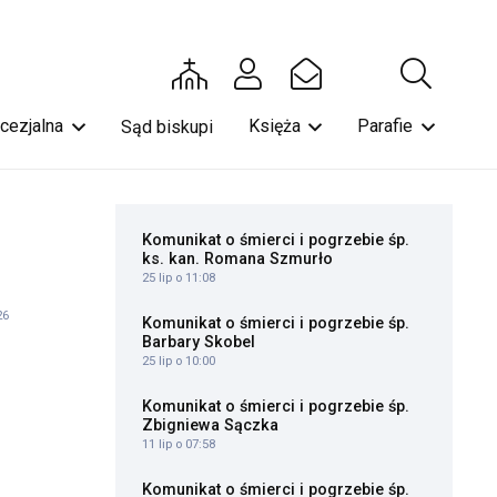
ecezjalna
Księża
Parafie
Sąd biskupi
Komunikat o śmierci i pogrzebie śp.
ks. kan. Romana Szmurło
25 lip o 11:08
26
Komunikat o śmierci i pogrzebie śp.
Barbary Skobel
25 lip o 10:00
Komunikat o śmierci i pogrzebie śp.
Zbigniewa Sączka
11 lip o 07:58
Komunikat o śmierci i pogrzebie śp.