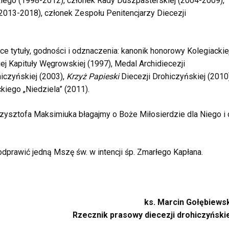
iego (1998-2012), członek Rady Duszpasterskiej (2004-2009),
(2013-2018), członek Zespołu Penitencjarzy Diecezji
e tytuły, godności i odznaczenia:
kanonik honorowy Kolegiackie
ej Kapituły Węgrowskiej (1997), Medal Archidiecezji
iczyńskiej (2003),
Krzyż Papieski
Diecezji Drohiczyńskiej (2010)
kiego „Niedziela” (2011).
rzysztofa Maksimiuka błagajmy o Boże Miłosierdzie dla Niego i 
dprawić jedną Mszę św. w intencji śp. Zmarłego Kapłana.
ks. Marcin Gołębiews
Rzecznik prasowy diecezji drohiczyński