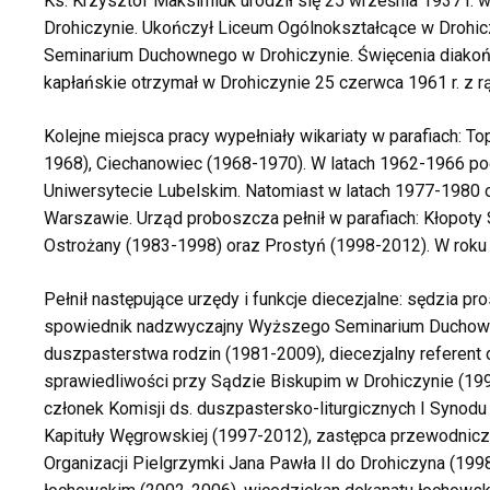
Ks. Krzysztof Maksimiuk urodził się 25 września 1937 r.
Drohiczynie. Ukończył Liceum Ogólnokształcące w Drohic
Seminarium Duchownego w Drohiczynie. Święcenia diakońs
kapłańskie otrzymał w Drohiczynie 25 czerwca 1961 r. z r
Kolejne miejsca pracy wypełniały wikariaty w parafiach:
To
1968), Ciechanowiec (1968-1970). W latach 1962-1966 pod
Uniwersytecie Lubelskim. Natomiast w latach 1977-1980
Warszawie. Urząd proboszcza pełnił w parafiach: Kłopoty
Ostrożany (1983-1998) oraz Prostyń (1998-2012). W roku
Pełnił następujące urzędy i funkcje diecezjalne:
sędzia pro
spowiednik nadzwyczajny Wyższego Seminarium Duchowneg
duszpasterstwa rodzin (1981-2009), diecezjalny referent 
sprawiedliwości przy Sądzie Biskupim w Drohiczynie (19
członek Komisji ds. duszpastersko-liturgicznych I Synodu 
Kapituły Węgrowskiej (1997-2012), zastępca przewodnicz
Organizacji Pielgrzymki Jana Pawła II do Drohiczyna (199