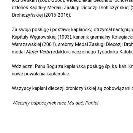
łochowskim (2002-2006), wicedziekan dekanatu łochowsk
członek Kapituły Medalu Zasługi Diecezji Drohiczyńskiej 
Drohiczyńskiej (2015-2016).
Za swoją posługę i postawę kapłańską otrzymał następując
Kapituły Węgrowskiej (1993), kanonik gremialny Kolegiacki
Warszawskiej (2001), srebrny Medal Zasługi Diecezji Droh
medal
Mater Verbi
redaktora naczelnego Tygodnika Katolic
Wdzięczni Panu Bogu za kapłańską posługę śp. ks. kan. K
nowe powołania kapłańskie.
Wszyscy kapłani diecezji drohiczyńskiej są zobowiązani o
Wieczny odpoczynek racz Mu dać, Panie!