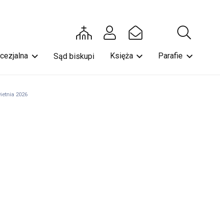
ecezjalna
Księża
Parafie
Sąd biskupi
ietnia 2026