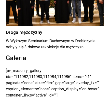
Droga mężczyzny
W Wyższym Seminarium Duchownym w Drohiczynie
odbyły się 3 dniowe rekolekcje dla mężczyzn.
Galeria
[av_masonry_gallery
ids=”111982,111983,111984,111986″ items=”-1″
paginate=”none” size=”flex” gap=”large” overlay_fx=””
caption_elements=”none” caption_display=”on-hover”
container_links=”active” id=””]