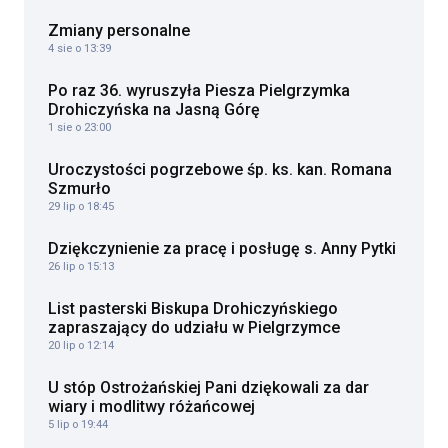
Zmiany personalne
4 sie o 13:39
Po raz 36. wyruszyła Piesza Pielgrzymka
Drohiczyńska na Jasną Górę
1 sie o 23:00
Uroczystości pogrzebowe śp. ks. kan. Romana
Szmurło
29 lip o 18:45
Dziękczynienie za pracę i posługę s. Anny Pytki
26 lip o 15:13
List pasterski Biskupa Drohiczyńskiego
zapraszający do udziału w Pielgrzymce
20 lip o 12:14
U stóp Ostrożańskiej Pani dziękowali za dar
wiary i modlitwy różańcowej
5 lip o 19:44