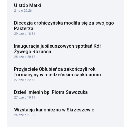
U stóp Matki
2 lip o 20:26
Diecezja drohiczyńska modliła się za swojego
Pasterza
29 cze o 18:51
Inauguracja jubileuszowych spotkań Kół
Żywego Różańca
28 cze o 20:17
Przyjaciele Oblubieńca zakończyli rok
formacyjny w miedzeńskim sanktuarium
27 cze o 22:42
Dzień imienin bp. Piotra Sawczuka
27 cze o 10:11
Wizytacja kanoniczna w Skrzeszewie
24 cze o 21:35