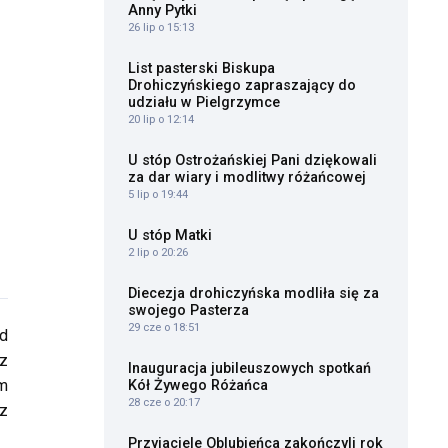
Anny Pytki
26 lip o 15:13
List pasterski Biskupa
Drohiczyńskiego zapraszający do
udziału w Pielgrzymce
20 lip o 12:14
U stóp Ostrożańskiej Pani dziękowali
za dar wiary i modlitwy różańcowej
5 lip o 19:44
U stóp Matki
2 lip o 20:26
Diecezja drohiczyńska modliła się za
swojego Pasterza
29 cze o 18:51
d
 z
Inauguracja jubileuszowych spotkań
m
Kół Żywego Różańca
28 cze o 20:17
 z
Przyjaciele Oblubieńca zakończyli rok