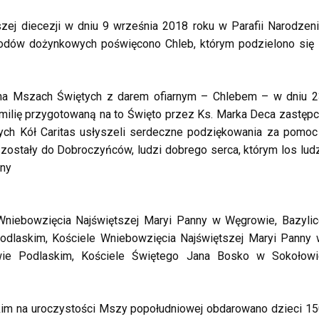
zej diecezji w dniu 9 września 2018 roku w Parafii Narodzen
hodów dożynkowych poświęcono Chleb, którym podzielono się
 na Mszach Świętych z darem ofiarnym – Chlebem – w dniu 
Homilię przygotowaną na to Święto przez Ks. Marka Deca zastęp
nych Kół Caritas usłyszeli serdeczne podziękowania za pomoc
zostały do Dobroczyńców, ludzi dobrego serca, którym los lud
tny
Wniebowzięcia Najświętszej Maryi Panny w Węgrowie, Bazyli
odlaskim, Kościele Wniebowzięcia Najświętszej Maryi Panny
wie Podlaskim, Kościele Świętego Jana Bosko w Sokołowi
kim na uroczystości Mszy popołudniowej obdarowano dzieci 1