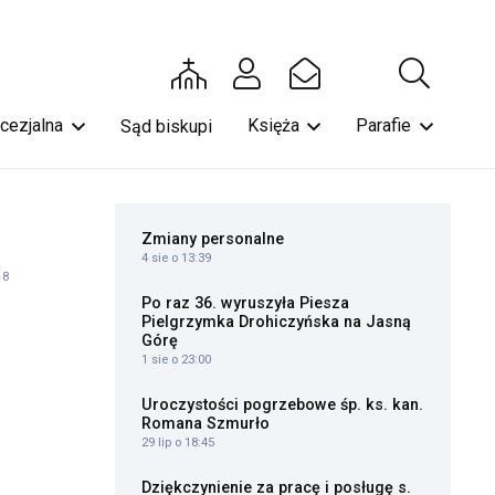
ecezjalna
Księża
Parafie
Sąd biskupi
Zmiany personalne
4 sie o 13:39
18
Po raz 36. wyruszyła Piesza
Pielgrzymka Drohiczyńska na Jasną
Górę
1 sie o 23:00
Uroczystości pogrzebowe śp. ks. kan.
Romana Szmurło
29 lip o 18:45
Dziękczynienie za pracę i posługę s.