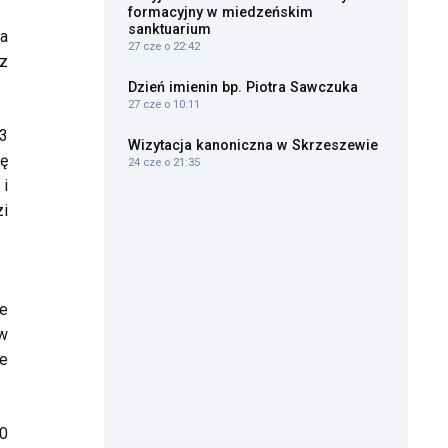
formacyjny w miedzeńskim
sanktuarium
ia
27 cze o 22:42
 z
Dzień imienin bp. Piotra Sawczuka
27 cze o 10:11
23
Wizytacja kanoniczna w Skrzeszewie
cę
24 cze o 21:35
 i
zi
ce
 w
e
50