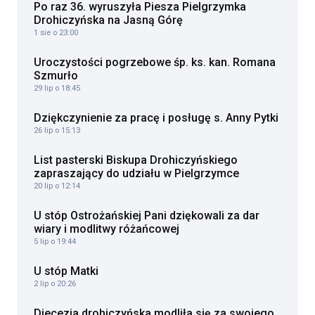
Po raz 36. wyruszyła Piesza Pielgrzymka
Drohiczyńska na Jasną Górę
1 sie o 23:00
Uroczystości pogrzebowe śp. ks. kan. Romana
Szmurło
29 lip o 18:45
Dziękczynienie za pracę i posługę s. Anny Pytki
26 lip o 15:13
List pasterski Biskupa Drohiczyńskiego
zapraszający do udziału w Pielgrzymce
20 lip o 12:14
U stóp Ostrożańskiej Pani dziękowali za dar
wiary i modlitwy różańcowej
5 lip o 19:44
U stóp Matki
2 lip o 20:26
Diecezja drohiczyńska modliła się za swojego