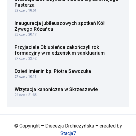
Pasterza
29 cze o 18:51
Inauguracja jubileuszowych spotkań Kół
Żywego Różańca
28 cze o 20:17
Przyjaciele Oblubieńca zakończyli rok
formacyjny w miedzeńskim sanktuarium
27 cze o 22:42
Dzień imienin bp. Piotra Sawczuka
27 cze o 10:11
Wizytacja kanoniczna w Skrzeszewie
24 cze o 21:35
© Copyright – Diecezja Drohiczyńska – created by
Stacja7