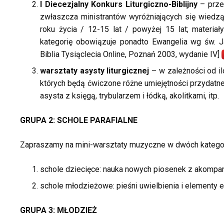
I Diecezjalny Konkurs Liturgiczno-Biblijny
– przez
zwłaszcza ministrantów wyróżniających się wiedz
roku życia / 12-15 lat / powyżej 15 lat; materi
kategorię obowiązuje ponadto Ewangelia wg św. 
Biblia Tysiąclecia Online, Poznań 2003, wydanie IV]
warsztaty asysty liturgicznej
– w zależności od il
których będą ćwiczone różne umiejętności przydatne 
asysta z księgą, trybularzem i łódką, akolitkami, itp.
GRUPA 2: SCHOLE PARAFIALNE
Zapraszamy na mini-warsztaty muzyczne w dwóch kategor
schole dziecięce: nauka nowych piosenek z akompa
schole młodzieżowe: pieśni uwielbienia i elementy e
GRUPA 3: MŁODZIEŻ