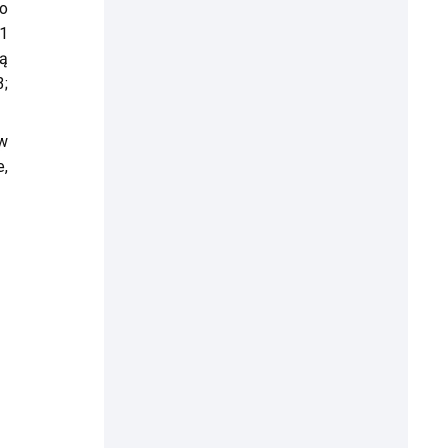
go
11
zą
3;
 w
e,