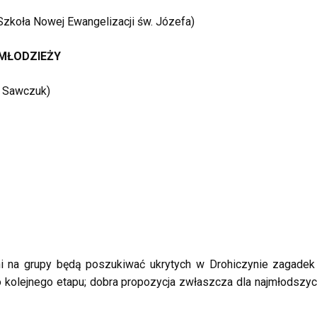
Szkoła Nowej Ewangelizacji św. Józefa)
 MŁODZIEŻY
r Sawczuk)
ni na grupy będą poszukiwać ukrytych w Drohiczynie zagadek
o kolejnego etapu; dobra propozycja zwłaszcza dla najmłodszy