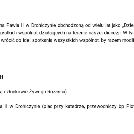
na Pawła II w Drohiczynie obchodzoną od wielu lat jako „Dzi
ystkich wspólnot działających na terenie naszej diecezji. W t
 wrócić do idei spotkania wszystkich wspólnot, by razem modl
CH
dzą członkowie Żywego Różańca)
 II w Drohiczynie (plac przy katedrze, przewodniczy bp Pio