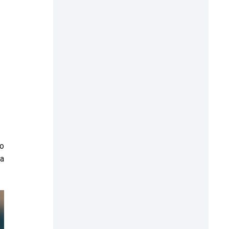
to
na