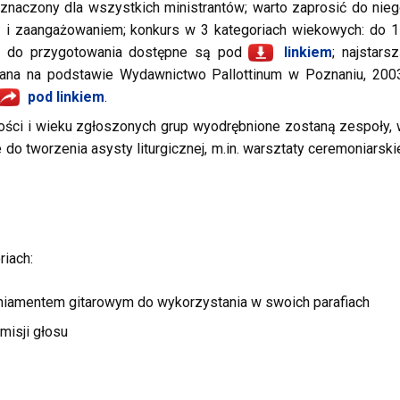
naczony dla wszystkich ministrantów; warto zaprosić do nie
ą i zaangażowaniem; konkurs w 3 kategoriach wiekowych: do 
ały do przygotowania dostępne są pod
linkiem
; najstars
Jana na podstawie Wydawnictwo Pallottinum w Poznaniu, 200
pod linkiem
.
ości i wieku zgłoszonych grup wyodrębnione zostaną zespoły,
do tworzenia asysty liturgicznej, m.in. warsztaty ceremoniarski
iach:
niamentem gitarowym do wykorzystania w swoich parafiach
misji głosu