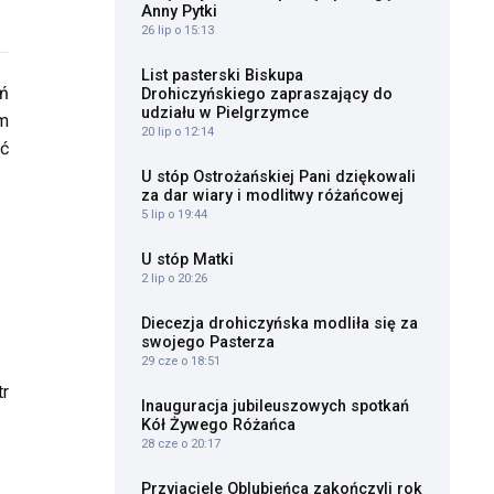
Anny Pytki
26 lip o 15:13
List pasterski Biskupa
eń
Drohiczyńskiego zapraszający do
udziału w Pielgrzymce
ym
20 lip o 12:14
ić
U stóp Ostrożańskiej Pani dziękowali
za dar wiary i modlitwy różańcowej
5 lip o 19:44
U stóp Matki
2 lip o 20:26
Diecezja drohiczyńska modliła się za
swojego Pasterza
29 cze o 18:51
tr
Inauguracja jubileuszowych spotkań
Kół Żywego Różańca
28 cze o 20:17
Przyjaciele Oblubieńca zakończyli rok