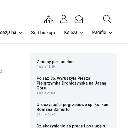
ecezjalna
Księża
Parafie
Sąd biskupi
Zmiany personalne
4 sie o 13:39
22
Po raz 36. wyruszyła Piesza
Pielgrzymka Drohiczyńska na Jasną
Górę
1 sie o 23:00
Uroczystości pogrzebowe śp. ks. kan.
Romana Szmurło
29 lip o 18:45
Dziękczynienie za pracę i posługę s.