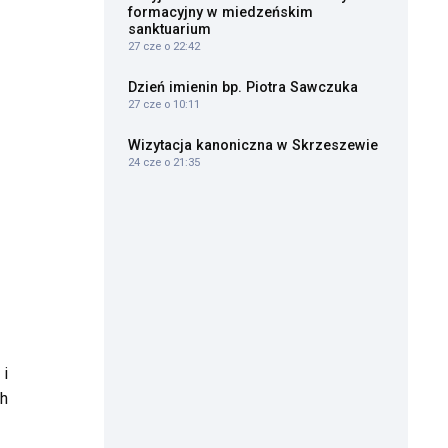
formacyjny w miedzeńskim
sanktuarium
27 cze o 22:42
Dzień imienin bp. Piotra Sawczuka
27 cze o 10:11
Wizytacja kanoniczna w Skrzeszewie
24 cze o 21:35
 i
ch