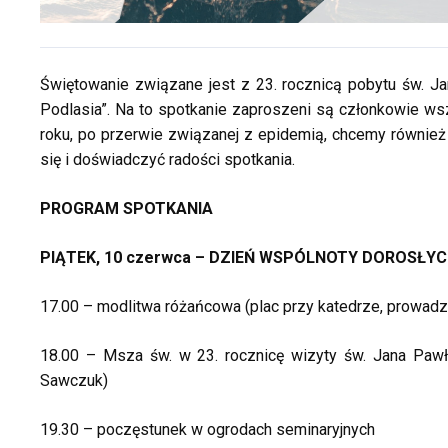
Świętowanie związane jest z 23. rocznicą pobytu św. Ja
Podlasia”. Na to spotkanie zaproszeni są członkowie wsz
roku, po przerwie związanej z epidemią, chcemy również
się i doświadczyć radości spotkania.
PROGRAM SPOTKANIA
PIĄTEK, 10 czerwca – DZIEŃ WSPÓLNOTY DOROSŁY
17.00 – modlitwa różańcowa (plac przy katedrze, prowa
18.00 – Msza św. w 23. rocznicę wizyty św. Jana Pawła
Sawczuk)
19.30 – poczęstunek w ogrodach seminaryjnych